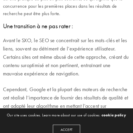
concurrence pour les premières places dans les résultats de
recherche peut être plus forte.
Une transition à ne pas rater :
Avant le SXO, le SEO se concentrait sur les mots-clés et les
liens, souvent au détriment de l’expérience utilisateur.
Certains sites ont même abusé de cette approche, créant du
contenu suroptimisé et non pertinent, entraînant une
mauvaise expérience de navigation.
Cependant, Google et la plupart des moteurs de recherche
ont réalisé l’importance de fournir des résultats de qualité et
ont adapté leur algorithme en mettant l’accent sur
l’expérience utilisateur. Les sites offrant une navigation
Our site uses cookies. Learn more about our use of cookies:
cookie policy
fluide, un contenu pertinent et engageant sont désormais
ACCEPT
privilégiés.