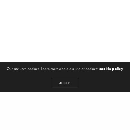
Our site uses cookies. Learn more about our use of cookies:
cookie policy
ACCEPT
NEWSLETTER