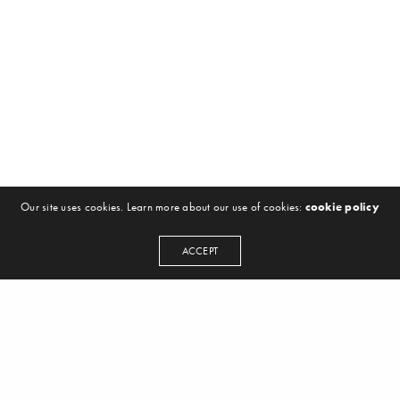
Our site uses cookies. Learn more about our use of cookies:
cookie policy
ACCEPT
NEWSLETTER