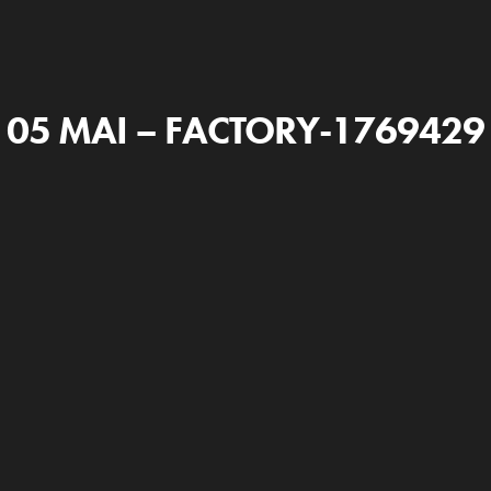
05 MAI – FACTORY-1769429