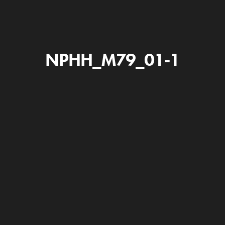
NPHH_M79_01-1